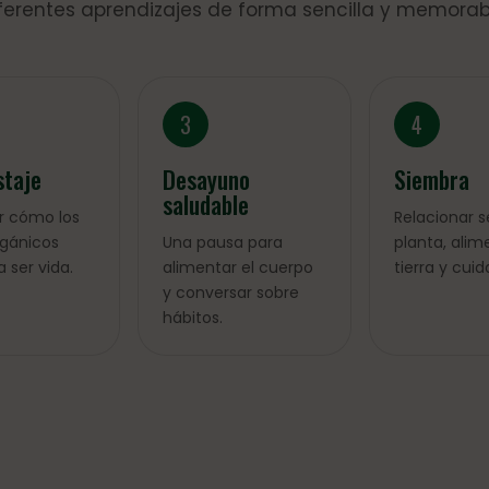
ferentes aprendizajes de forma sencilla y memorab
3
4
taje
Desayuno
Siembra
saludable
r cómo los
Relacionar s
rgánicos
Una pausa para
planta, alim
 ser vida.
alimentar el cuerpo
tierra y cuid
y conversar sobre
hábitos.