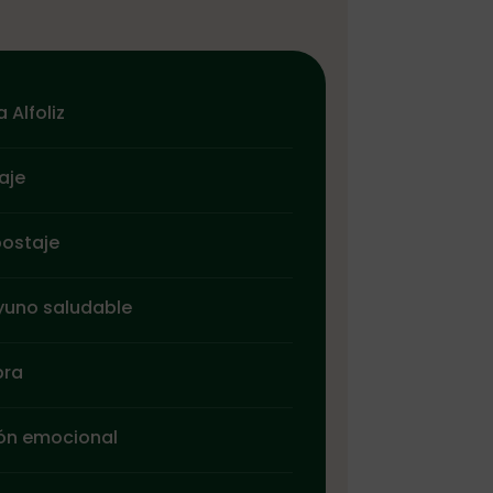
 Alfoliz
aje
postaje
yuno saludable
bra
ión emocional