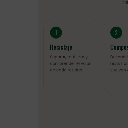
di
1
2
Reciclaje
Compos
Separar, reutilizar y
Descubri
comprender el valor
restos o
de cada residuo.
vuelven a