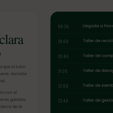
Llegada a Finca
09:30
clara
Taller de recicl
10:00
o
Taller de com
10:40
a que el tutor
Taller de desa
11:20
enir, durante
ad.
Taller de siem
12:00
ia con el
leres guiados,
Taller de gest
12:40
ierre de la