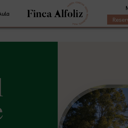
Aula
Reser
l
e